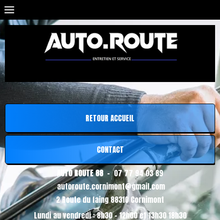
RETOUR ACCUEIL
CONTACT
AUTO ROUTE 88
- 07 77 94 03 89
autoroute.cornimont@gmail.com
2 Route du faing 88310 Cornimont
Lundi au vendredi : 8h30 - 12h00 et 13h30 18h30